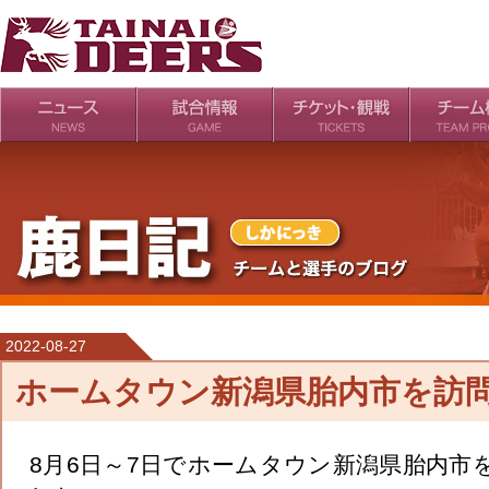
日程・結果
シーズンの流れ
チケット
会場・アクセス
ルールガイド
チームの歴
過去の成績
2022-08-27
ホームタウン新潟県胎内市を訪
8月6日～7日でホームタウン新潟県胎内市