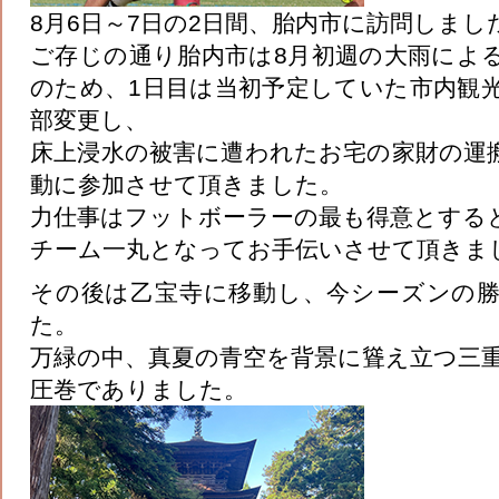
8月6日～7日の2日間、胎内市に訪問しまし
ご存じの通り胎内市は8月初週の大雨によ
のため、1日目は当初予定していた市内観
部変更し、
床上浸水の被害に遭われたお宅の家財の運
動に参加させて頂きました。
力仕事はフットボーラーの最も得意とする
チーム一丸となってお手伝いさせて頂きま
その後は乙宝寺に移動し、今シーズンの
た。
万緑の中、真夏の青空を背景に聳え立つ三
圧巻でありました。