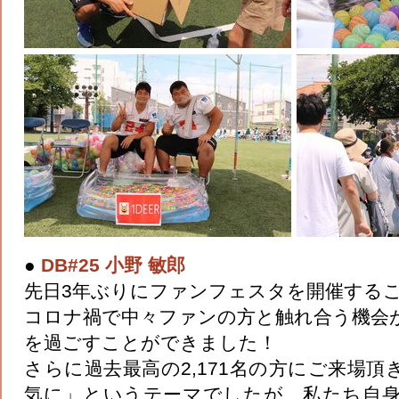
●
DB#25 小野 敏郎
先日3年ぶりにファンフェスタを開催する
コロナ禍で中々ファンの方と触れ合う機会
を過ごすことができました！
さらに過去最高の2,171名の方にご来場
気に」というテーマでしたが、私たち自