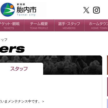
ケット
場・アクセス
ールガイド
チームの歴史
過去の成績
選手
スタッフ
タッフ
だいまメンテナンス中です。＞