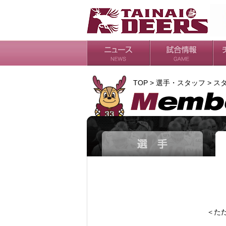
日程・結果
シーズンの流れ
チ
会
ル
TOP > 選手・スタッフ > ス
＜た