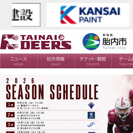
日程・結果
シーズンの流れ
チケット
会場・アクセス
ルールガイド
チームの歴
過去の成績