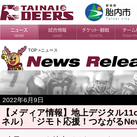
日程・結果
シーズンの流れ
チケット
会場・アクセス
ルールガイド
チームの歴
過去の成績
TOP >ニュース
2022年6月9日
【メディア情報】地上デジタル11c
ネル）「ジモト応援！つながるNe