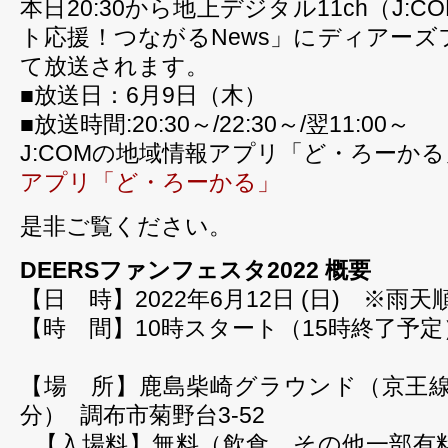
本日20:30から地上デジタル11ch（J:
ト応援！つながるNews」にディアー
て放送されます。
■放送日：6月9日（木）
■放送時間:20:30～/22:30～/翌11:00～
J:COMの地域情報アプリ「ど・ろーか
アプリ「ど・ろーかる」
是非ご覧ください。
DEERSファンフェスタ2022 概要
【日 時】2022年6月12日 (日) ※雨天
【時 間】10時スタート（15時終了予定
【場 所】鹿島柴崎グラウンド（京王線
分） 調布市菊野台3-52
【入場料】無料（飲食、その他一部有