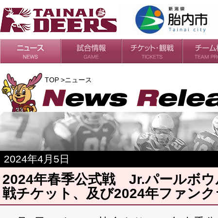
日程・結果
シーズンの流れ
チケット
会場・アクセス
ルールガイド
チームの歴
過去の成績
TOP >ニュース
2024年4月5日
2024年春季公式戦 Jr.パールボ
戦チケット、及び2024年ファン