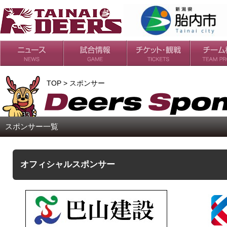
日程・結果
シーズンの流れ
チケット
会場・アクセス
ルールガイド
チームの歴
過去の成績
TOP > スポンサー
スポンサー一覧
オフィシャルスポンサー