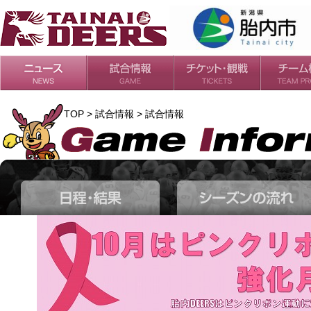
日程・結果
シーズンの流れ
チケット
会場・アクセス
ルールガイド
チームの歴
過去の成績
TOP > 試合情報 > 試合情報