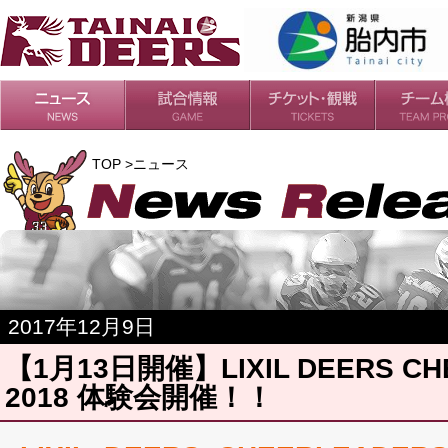
日程・結果
シーズンの流れ
チケット
会場・アクセス
ルールガイド
チームの歴
過去の成績
TOP >ニュース
2017年12月9日
【1月13日開催】LIXIL DEERS CH
2018 体験会開催！！