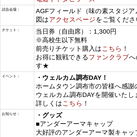
試合会場：
AGFフィールド（味の素スタジ
図は
アクセスページ
をご覧くださ
チケット：
当日券（自由席）：1,300円
※高校生以下無料
前売りチケット購入は
こちら
！
お得に観戦できる
ファンクラブ
へ
す★
イベント：
・ウェルカム調布DAY！
ホームタウン調布市の皆様へ感謝
ウェルカム調布DAYを開催いたし
詳しくは
こちら
！
お知らせ：
・グッズ
■アンダーアーマキャップ
大好評のアンダーアーマ製キャッ