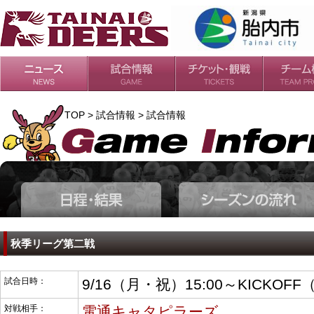
日程・結果
シーズンの流れ
チケット
会場・アクセス
ルールガイド
チームの歴
過去の成績
TOP > 試合情報 > 試合情報
秋季リーグ第二戦
試合日時：
9/16（月・祝）15:00～KICKOFF
対戦相手：
電通キャタピラーズ