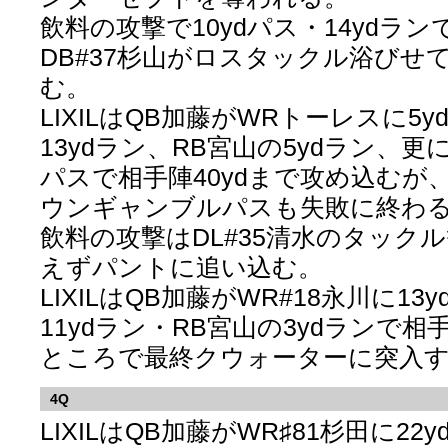
飲料の攻撃で10ydパス・14ydラ
DB#37杉山がロスタックル浴びせ
む。
LIXILはQB加藤がWRトーレスに5
13ydラン、RB宮山の5ydラン、更に
パスで相手陣40ydまで攻め込むが、
ウンギャンブルパスも失敗に終わ
飲料の攻撃はDL#35清水のタックル
えずパントに追い込む。
LIXILはQB加藤がWR#18永川に13
11ydラン・RB宮山の3ydランで相
ところで最終クウォーターに突入
4Q
LIXILはQB加藤がWR♯81杉田に22