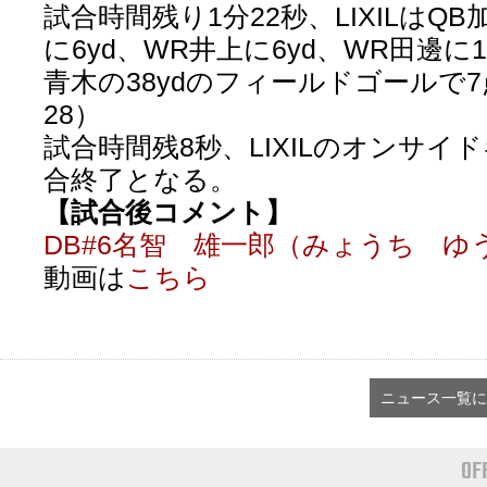
試合時間残り1分22秒、LIXILはQB
に6yd、WR井上に6yd、WR田邊に
青木の38ydのフィールドゴールで7
28）
試合時間残8秒、LIXILのオンサイ
合終了となる。
【試合後コメント】
DB#6名智 雄一郎（みょうち ゆ
動画は
こちら
ニュース一覧に
OF