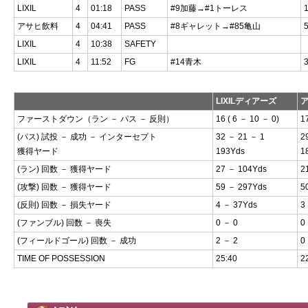
LIXIL
4
01:18
PASS
#9加藤→#1トーレス
アサヒ飲料
4
04:41
PASS
#8ギャレット→#85亀山
LIXIL
4
10:38
SAFETY
LIXIL
4
11:52
FG
#14青木
LIXILディアーズ
ファーストダウン（ラン － パス － 反則）
16 ( 6 － 10 － 0)
1
(パス) 試投 － 成功 － インターセプト
32 － 21 － 1
2
獲得ヤード
193Yds
1
(ラン) 回数 － 獲得ヤード
27 － 104Yds
2
(攻撃) 回数 － 獲得ヤード
59 － 297Yds
5
(反則) 回数 － 損失ヤード
4 － 37Yds
3
(ファンブル) 回数 － 喪失
0 － 0
0
(フィールドゴール) 回数 － 成功
2 － 2
0
TIME OF POSSESSION
25:40
2