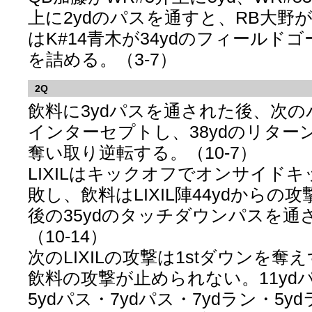
上に2ydのパスを通すと、RB大野が
はK#14青木が34ydのフィールド
を詰める。（3-7）
2Q
飲料に3ydパスを通された後、次の
インターセプトし、38ydのリター
奪い取り逆転する。（10-7）
LIXILはキックオフでオンサイド
敗し、飲料はLIXIL陣44ydからの
後の35ydのタッチダウンパスを通
（10-14）
次のLIXILの攻撃は1stダウンを
飲料の攻撃が止められない。11ydパ
5ydパス・7ydパス・7ydラン・5y