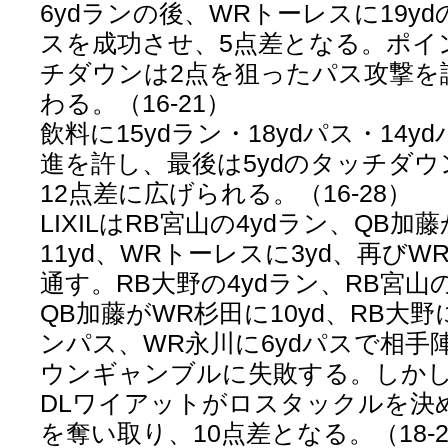
6ydランの後、WRトーレスに19y
スを成功させ、5点差となる。ポイ
チダウンは2点を狙ったパス攻撃を
わる。（16-21）
飲料に15ydラン・18ydパス・14y
進を許し、最後は5ydのタッチダ
12点差に広げられる。（16-28）
LIXILはRB宮山の4ydラン、QB加
11yd、WRトーレスに3yd、再びW
通す。RB大野の4ydラン、RB宮山
QB加藤がWR杉田に10yd、RB大野
ンパス、WR永川に6ydパスで相手陣1
ウンギャンブルに失敗する。しか
DLワイアットがロスタックルを決
を奪い取り、10点差となる。（18-2