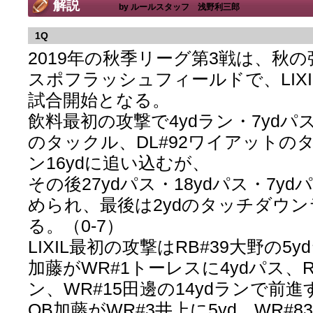
解説
by ルールスタッフ 浅野利三郎
1Q
2019年の秋季リーグ第3戦は、秋
スポフラッシュフィールドで、LIX
試合開始となる。
飲料最初の攻撃で4ydラン・7ydパ
のタックル、DL#92ワイアットのタ
ン16ydに追い込むが、
その後27ydパス・18ydパス・7y
められ、最後は2ydのタッチダウ
る。（0-7）
LIXIL最初の攻撃はRB#39大野の5y
加藤がWR#1トーレスに4ydパス、R
ン、WR#15田邊の14ydランで前進
QB加藤がWR#3井上に5yd、WR#8