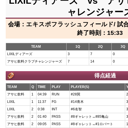
LIXILディアーズ vs ア
ャレンジャー
会場：エキスポフラッシュフィールド/ 試合開始
終了時刻：15:33
TEAM
1Q
2Q
3Q
LIXILディアーズ
3
7
0
アサヒ飲料クラブチャレンジャーズ
7
14
0
得点経過
TEAM
Q
TIME
PLAY
PLAYER(S)
アサヒ飲料
1
04:39
RUN
#28巽
LIXIL
1
11:37
FG
#14青木
LIXIL
2
0:38
INT
#6名智
アサヒ飲料
2
01:40
PASS
#8ギャレット→#85亀山
アサヒ飲料
2
09:05
PASS
#8ギャレット→#1ロバート