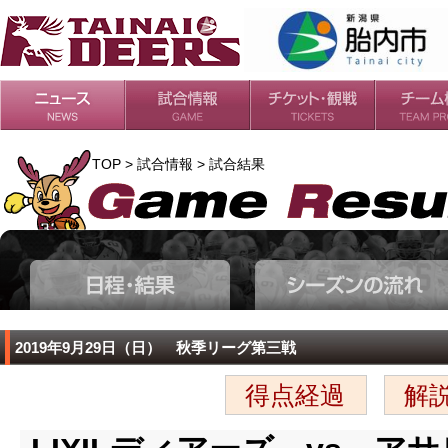
日程・結果
シーズンの流れ
チケット
会場・アクセス
ルールガイド
チームの歴
過去の成績
TOP > 試合情報 > 試合結果
2019年9月29日（日） 秋季リーグ第三戦
得点経過
解