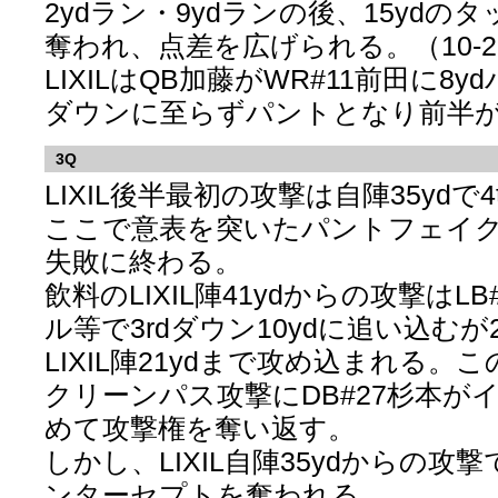
2ydラン・9ydランの後、15yd
奪われ、点差を広げられる。（10-2
LIXILはQB加藤がWR#11前田に8y
ダウンに至らずパントとなり前半
3Q
LIXIL後半最初の攻撃は自陣35ydで
ここで意表を突いたパントフェイ
失敗に終わる。
飲料のLIXIL陣41ydからの攻撃はL
ル等で3rdダウン10ydに追い込むが
LIXIL陣21ydまで攻め込まれる
クリーンパス攻撃にDB#27杉本が
めて攻撃権を奪い返す。
しかし、LIXIL自陣35ydからの
ンターセプトを奪われる。