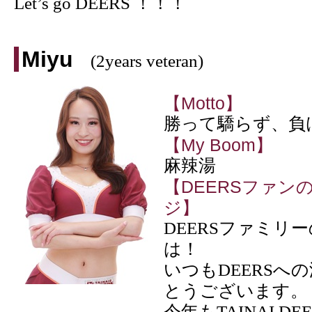
Let’s go DEERS ！！！
Miyu
(2years veteran)
【Motto】
勝って驕らず、負
【My Boom】
麻辣湯
【DEERSファン
ジ】
DEERSファミリ
は！
いつもDEERSへ
とうございます。
今年もTAINAI DEE