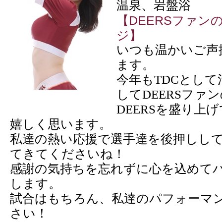
温泉、岩盤浴
【DEERSファン
ジ】
いつも温かいご声
ます。
今年もTDCとし
してDEERSファ
DEERSを盛り上
嬉しく思います。
私達の熱い応援で選手達を後押しし
てきてくださいね！
感謝の気持ちを忘れずに心を込めて
します。
試合はもちろん、私達のパフォーマ
さい！