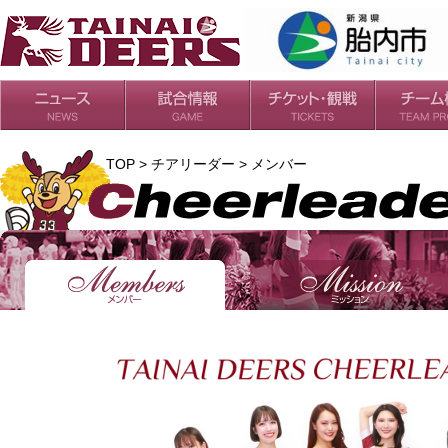
日程・結果
シーズンの流れ
チケット
会場・アクセス
ルールガイド
チームの歴
過去の成績
TOP > チアリーダー > メンバー