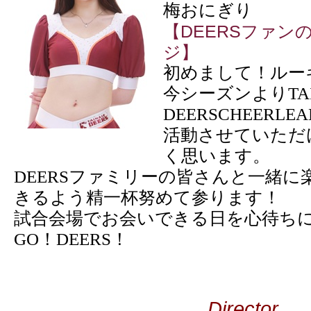
梅おにぎり
【DEERSファン
ジ】
初めまして！ルーキ
今シーズンよりTAI
DEERSCHEERL
活動させていただ
く思います。
DEERSファミリーの皆さんと一緒
きるよう精一杯努めて参ります！
試合会場でお会いできる日を心待ち
GO！DEERS！
Director