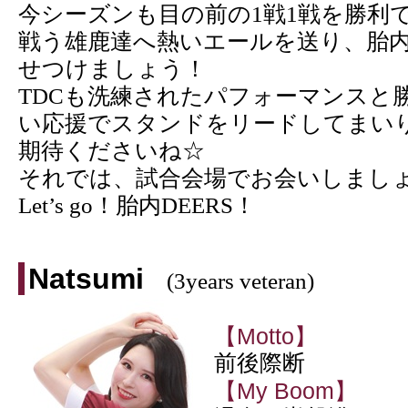
今シーズンも目の前の1戦1戦を勝利
戦う雄鹿達へ熱いエールを送り、胎内D
せつけましょう！
TDCも洗練されたパフォーマンスと
い応援でスタンドをリードしてまい
期待くださいね☆
それでは、試合会場でお会いしまし
Let’s go！胎内DEERS！
Natsumi
(3years veteran)
【Motto】
前後際断
【My Boom】