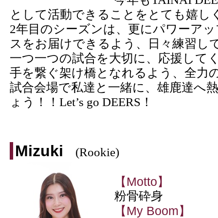
として活動できることをとても嬉し
2年目のシーズンは、更にパワーア
スをお届けできるよう、日々練習し
一つ一つの試合を大切に、応援して
手を繋ぐ架け橋となれるよう、全力
試合会場で私達と一緒に、雄鹿達へ
ょう！！Let’s go DEERS！
Mizuki
(Rookie)
【Motto】
​粉骨砕身
【My Boom】