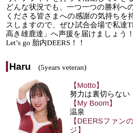
どんな状況でも、一つ一つの勝利へ
くださる皆さまへの感謝の気持ちを
スしますので、ぜひ試合会場で私達T
高き雄鹿達」へ声援を届けましょう
Let’s go 胎内DEERS！！
Haru
(5years veteran)
【Motto】
努力は裏切らない
【My Boom】
温泉
【DEERSファン
ジ】