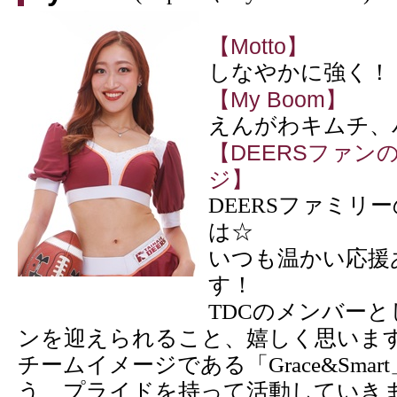
【Motto】
しなやかに強く！
【My Boom】
えんがわキムチ、
【DEERSファン
ジ】
DEERSファミリ
は☆
いつも温かい応援
す！
TDCのメンバーと
ンを迎えられること、嬉しく思いま
チームイメージである「Grace&Sma
う、プライドを持って活動していき