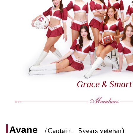
Ayane
(Captain、5years veteran)