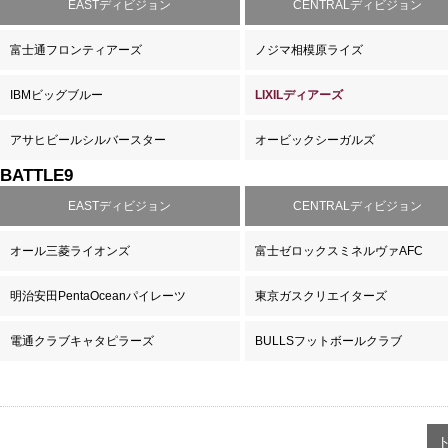
EASTディビジョン
CENTRALディビジョン
富士通フロンティアーズ
ノジマ相模原ライズ
IBMビッグブルー
LIXILディアーズ
アサヒビールシルバースター
オービックシーガルズ
BATTLE9
EASTディビジョン
CENTRALディビジョン
オール三菱ライオンズ
富士ゼロックスミネルヴァAFC
明治安田PentaOceanパイレーツ
東京ガスクリエイターズ
電通クラブキャタピラーズ
BULLSフットボールクラブ