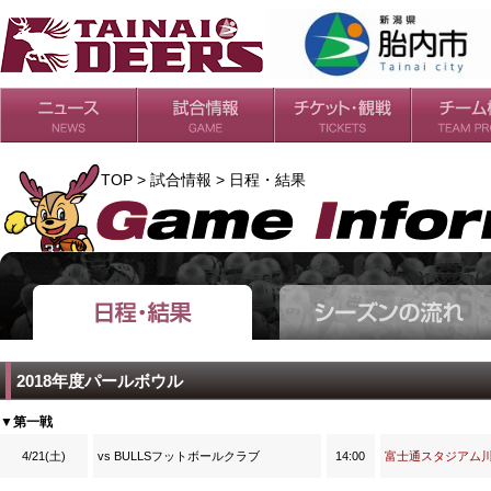
日程・結果
シーズンの流れ
チケット
会場・アクセス
ルールガイド
チームの歴
過去の成績
TOP > 試合情報 > 日程・結果
2018年度パールボウル
▼第一戦
4/21(土)
vs BULLSフットボールクラブ
14:00
富士通スタジアム