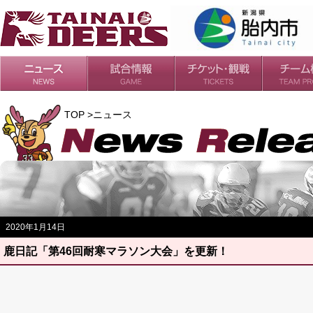
日程・結果
シーズンの流れ
チケット
会場・アクセス
ルールガイド
チームの歴
過去の成績
TOP >ニュース
2020年1月14日
鹿日記「第46回耐寒マラソン大会」を更新！