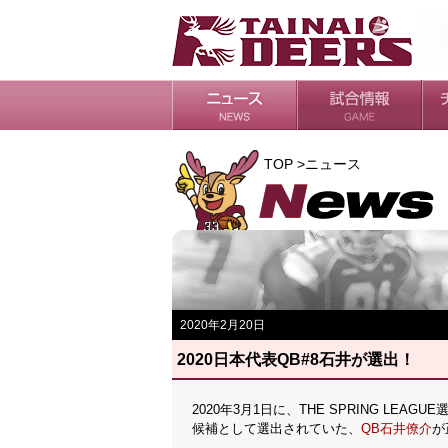
日程・結果
シーズンの流れ
チ
会
ル
TOP >ニュース
2020年2月20日
2020日本代表QB#8石井が選出！
2020年3月1日に、THE SPRING LE
候補として選出されていた、
QB石井僚介
が