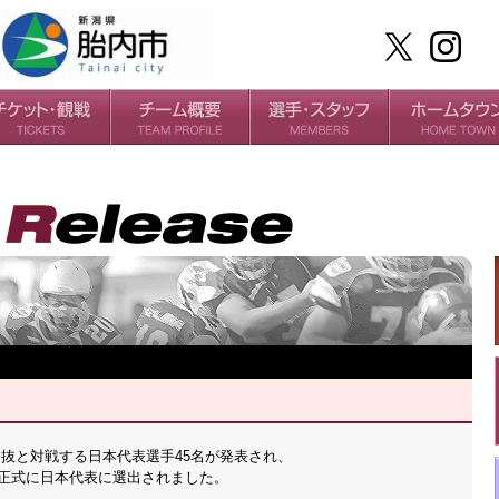
ケット
場・アクセス
ールガイド
チームの歴史
過去の成績
選手
スタッフ
AGUE選抜と対戦する日本代表選手45名が発表され、
正式に日本代表に選出されました。