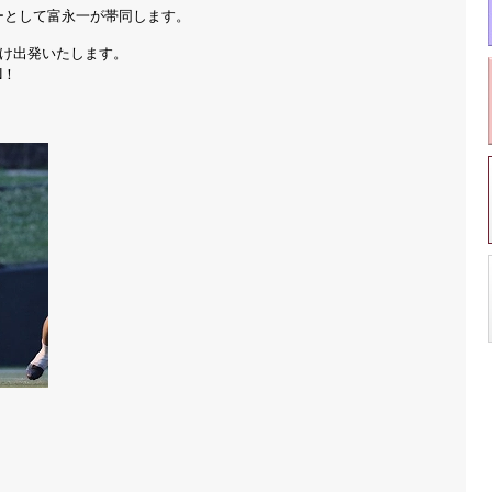
ーとして富永一が帯同します。
向け出発いたします。
N！