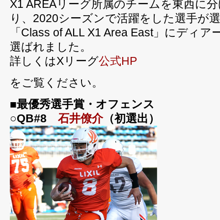
X1 AREAリーグ所属のチームを東西に
り、2020シーズンで活躍をした選手が
「Class of ALL X1 Area East」
選ばれました。
詳しくはXリーグ
公式HP
をご覧ください。
■最優秀選手賞・オフェンス
○QB#8
石井僚介
（初選出）