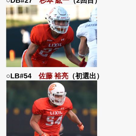
○DB#27
杉本 紘一
（2回目）
○LB#54
佐藤 裕亮
（初選出）