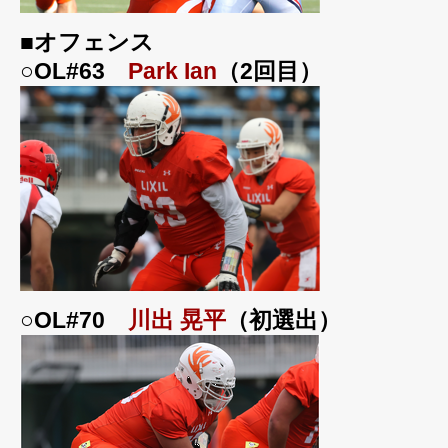
■オフェンス
○OL#63
Park Ian
（2回目）
○OL#70
川出 晃平
（初選出）