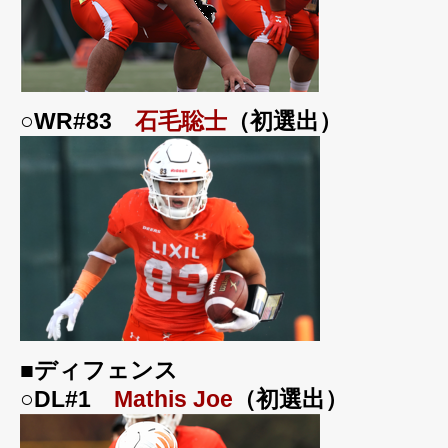
○WR#83
石毛聡士
（初選出）
■ディフェンス
○DL#1
Mathis Joe
（初選出）