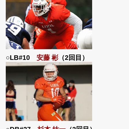
○LB#10
安藤 彬
（2回目）