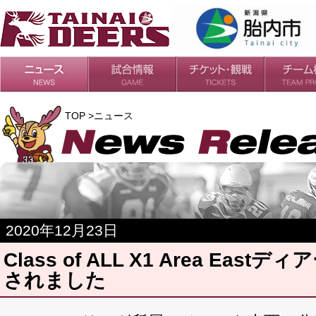
日程・結果
シーズンの流れ
チケット
会場・アクセス
ルールガイド
チームの歴
過去の成績
TOP >ニュース
2020年12月23日
Class of ALL X1 Area Eas
されました