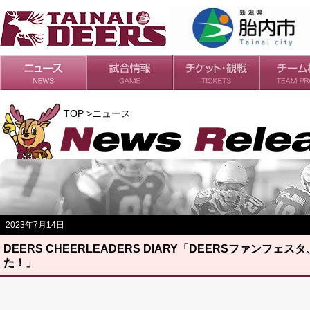
日程・結果
シーズンの流れ
チケット
会場・アクセス
ルールガイド
チームの歴
過去の成績
TOP >ニュース
2023年7月14日
DEERS CHEERLEADERS DIARY「DEERSファンフ
た！」