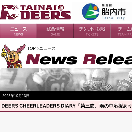
日程・結果
シーズンの流れ
チケット
会場・アクセス
ルールガイド
チームの歴
過去の成績
TOP >ニュース
2023年10月13日
DEERS CHEERLEADERS DIARY「第三節、雨の中応