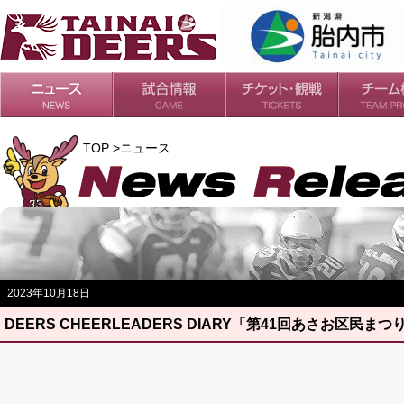
日程・結果
シーズンの流れ
チケット
会場・アクセス
ルールガイド
チームの歴
過去の成績
TOP >ニュース
2023年10月18日
DEERS CHEERLEADERS DIARY「第41回あさお区民