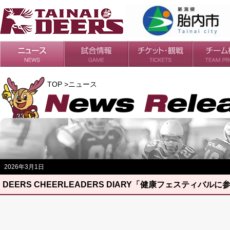
日程・結果
シーズンの流れ
チケット
会場・アクセス
ルールガイド
チームの歴
過去の成績
TOP >ニュース
2026年3月1日
DEERS CHEERLEADERS DIARY「健康フェスティバル