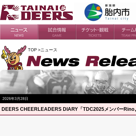
日程・結果
シーズンの流れ
チケット
会場・アクセス
ルールガイド
チームの歴
過去の成績
TOP >ニュース
2026年3月28日
DEERS CHEERLEADERS DIARY「TDC2025メンバーRi