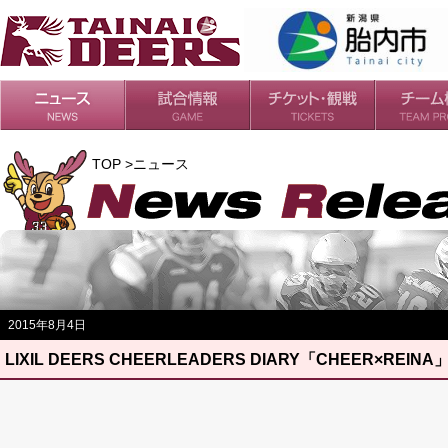
日程・結果
シーズンの流れ
チケット
会場・アクセス
ルールガイド
チームの歴
過去の成績
TOP >ニュース
2015年8月4日
LIXIL DEERS CHEERLEADERS DIARY「CHEER×REINA