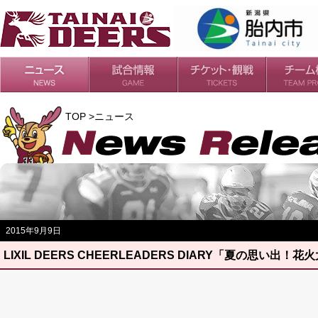
日程・結果
シーズンの流れ
チケット
会場・アクセス
ルールガイド
チームの歴
過去の成績
TOP >ニュース
2015年9月9日
LIXIL DEERS CHEERLEADERS DIARY「夏の思い出！