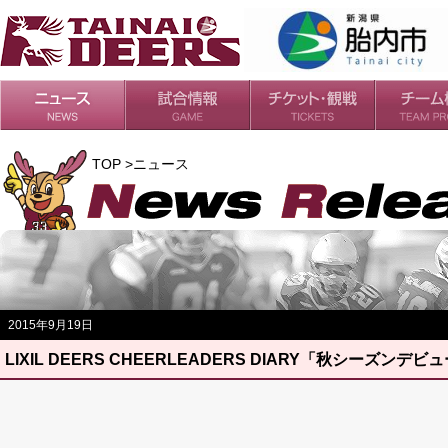
日程・結果
シーズンの流れ
チケット
会場・アクセス
ルールガイド
チームの歴
過去の成績
TOP >ニュース
2015年9月19日
LIXIL DEERS CHEERLEADERS DIARY「秋シーズンデビ