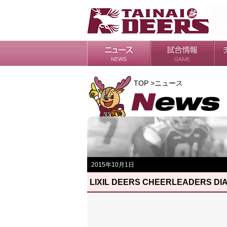
日程・結果
シーズンの流れ
チ
会
ル
TOP >ニュース
2015年10月1日
LIXIL DEERS CHEERLEADE