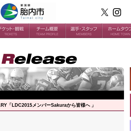
ケット
場・アクセス
ールガイド
チームの歴史
過去の成績
選手
スタッフ
 DIARY「LDC2015メンバーSakuraから皆様へ 」