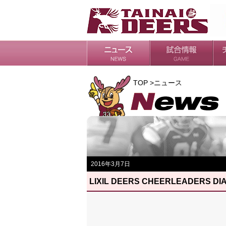
日程・結果
シーズンの流れ
チ
会
ル
TOP >ニュース
2016年3月7日
LIXIL DEERS CHEERLEADERS