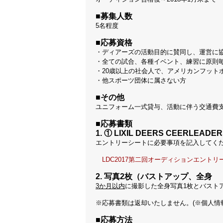
■募集人数
5名程度
■応募資格
・ディアーズの活動目的に賛同し、運営に
・全ての試合、各種イベント、練習に原則
・20歳以上の社会人で、アメリカンフットボ
・他スポーツ団体に属さない方
■その他
ユニフォーム一式貸与、活動に伴う交通費
■応募書類
1. ① LIXIL DEERS CEERL
エントリーシートに必要事項を記入してく
LDC2017第二回オーディションエントリ
2. 写真2枚（バストアップ、全身
3か月以内
に撮影した全身写真1枚とバスト
※応募書類は返却いたしません。(※個人情
■応募方法