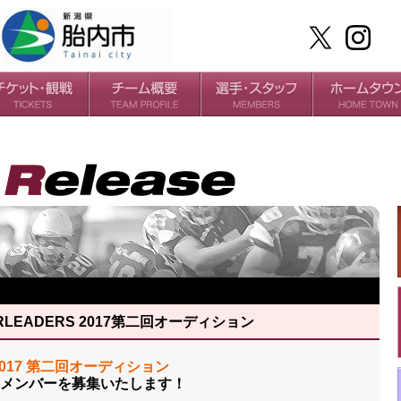
ケット
場・アクセス
ールガイド
チームの歴史
過去の成績
選手
スタッフ
EERLEADERS 2017第二回オーディション
S 2017 第二回オーディション
メンバーを募集いたします！