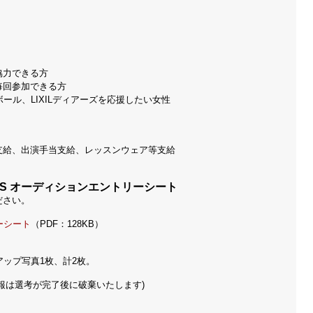
協力できる方
毎回参加できる方
ール、LIXILディアーズを応援したい女性
支給、出演手当支給、レッスンウェア等支給
EADERS オーディションエントリーシート
ださい。
ーシート
（PDF：128KB）
アップ写真1枚、計2枚。
報は選考が完了後に破棄いたします)