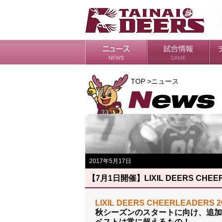
日程・結果
シーズンの流れ
チ
会
ル
TOP >ニュース
2017年5月17日
【7月1日開催】LIXIL DEERS CH
LIXIL DEERS CHEERLEADER
秋シーズンのスタートに向け、追加
ベストは常に超えるもの！