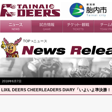
日程・結果
シーズンの流れ
チケット
会場・アクセス
ルールガイド
チームの歴
過去の成績
TOP >ニュース
2018年6月7日
LIXIL DEERS CHEERLEADERS DIARY「いよいよ準決勝