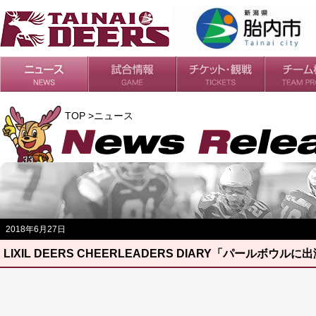
日程・結果
シーズンの流れ
チケット
会場・アクセス
ルールガイド
チームの歴
過去の成績
TOP >ニュース
2018年6月27日
LIXIL DEERS CHEERLEADERS DIARY「パールボウル