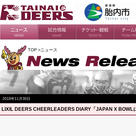
日程・結果
シーズンの流れ
チケット
会場・アクセス
ルールガイド
チームの歴
過去の成績
TOP >ニュース
2018年11月30日
LIXIL DEERS CHEERLEADERS DIARY「JAPAN X 