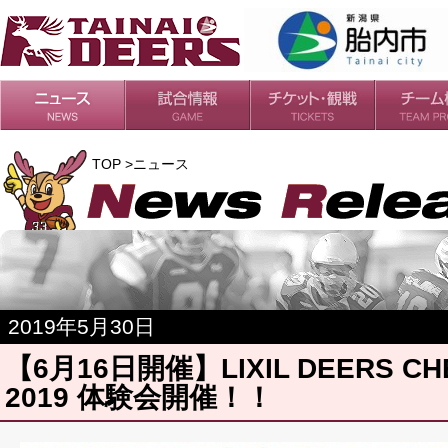
日程・結果
シーズンの流れ
チケット
会場・アクセス
ルールガイド
チームの歴
過去の成績
TOP >ニュース
2019年5月30日
【6月16日開催】LIXIL DEERS CH
2019 体験会開催！！