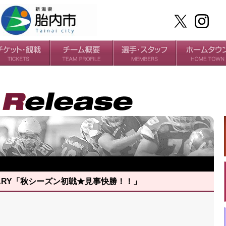
ケット
場・アクセス
ールガイド
チームの歴史
過去の成績
選手
スタッフ
RS DIARY「秋シーズン初戦★見事快勝！！」