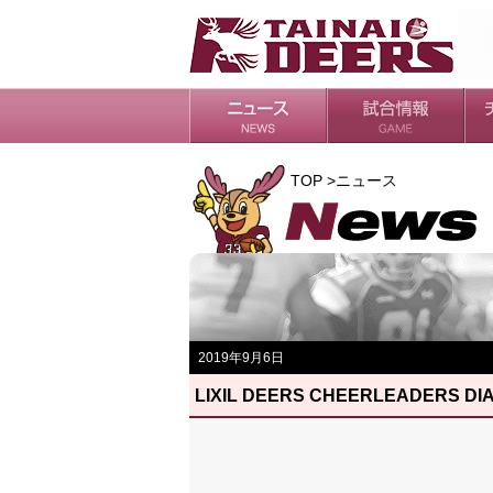
日程・結果
シーズンの流れ
チ
会
ル
TOP >ニュース
2019年9月6日
LIXIL DEERS CHEERLEADE