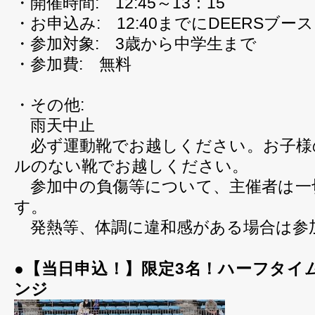
・開催時間: 12:45～13：15
・お申込み: 12:40までにDEERSブ
・参加対象: 3歳から中学生まで
・参加費: 無料
・その他:
雨天中止
必ず運動靴でお越しください。お子様
ルのない靴でお越しください。
参加中の負傷等について、主催者は一
す。
発熱等、体調に違和感がある場合は参
●【当日申込！】限定3名！ハーフタイ
ンジ