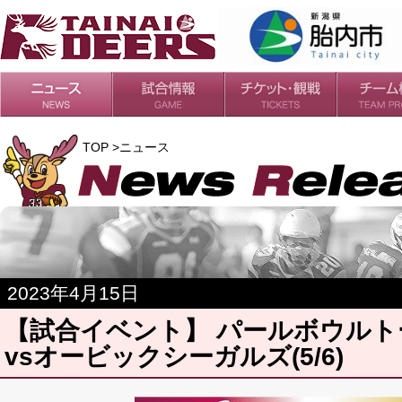
日程・結果
シーズンの流れ
チケット
会場・アクセス
ルールガイド
チームの歴
過去の成績
TOP >ニュース
2023年4月15日
【試合イベント】 パールボウル
vsオービックシーガルズ(5/6)