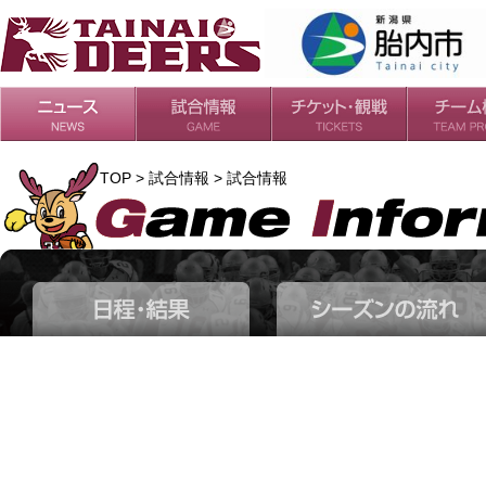
日程・結果
シーズンの流れ
チケット
会場・アクセス
ルールガイド
チームの歴
過去の成績
TOP > 試合情報 > 試合情報