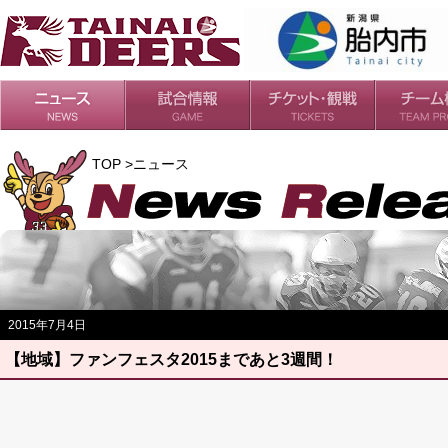
日程・結果
シーズンの流れ
チケット
会場・アクセス
ルールガイド
チームの歴
過去の成績
TOP >ニュース
2015年7月4日
【地域】ファンフェスタ2015まであと3週間！