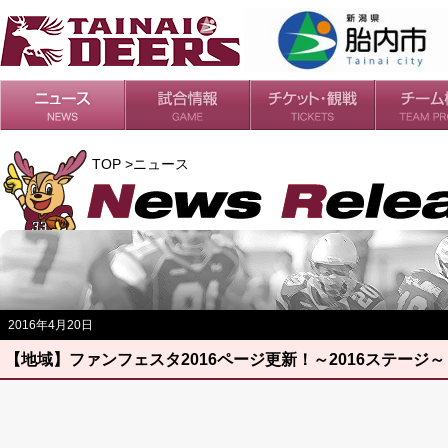
日程・結果
シーズンの流れ
チケット
会場・アクセス
ルールガイド
チームの歴
過去の成績
TOP >ニュース
2016年4月20日
【地域】ファンフェスタ2016ページ更新！～2016ステージ～