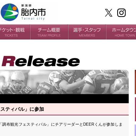
ケット
場・アクセス
ールガイド
チームの歴史
過去の成績
選手
スタッフ
ェスティバル」に参加
る「調布観光フェスティバル」にチアリーダーとDEERくんが参加しま