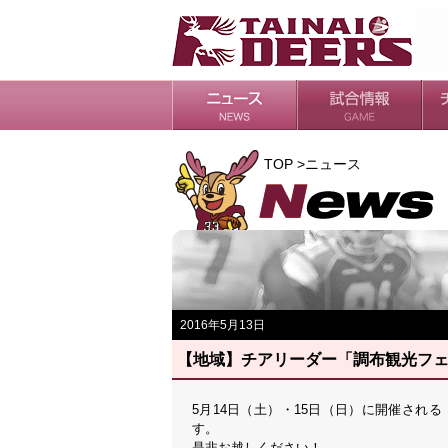
日程・結果
シーズンの流れ
チ
会
ル
TOP >ニュース
2016年5月13日
【地域】チアリーダー「調布観光フ
5月14日（土）・15日（日）に開催され
す。
是非お越しください！