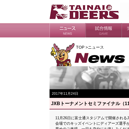
日程・結果
シーズンの流れ
チ
会
ル
TOP >ニュース
2017年11月24日
JXBトーナメントセミファイナル（1
11月26日に富士通スタジアムで開催される
会場でのキッズイベントにディアーズ選手
早めのご来場、一日を存分にお楽しみくだ