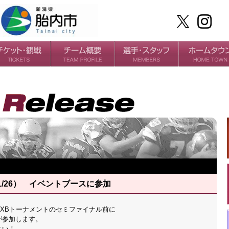
ケット
場・アクセス
ールガイド
チームの歴史
過去の成績
選手
スタッフ
1/26） イベントブースに参加
JXBトーナメントのセミファイナル前に
が参加します。
さい！