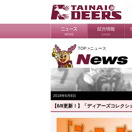
日程・結果
シーズンの流れ
チ
会
ル
TOP >ニュース
2018年6月8日
【6/8更新！】「ディアーズコレクション