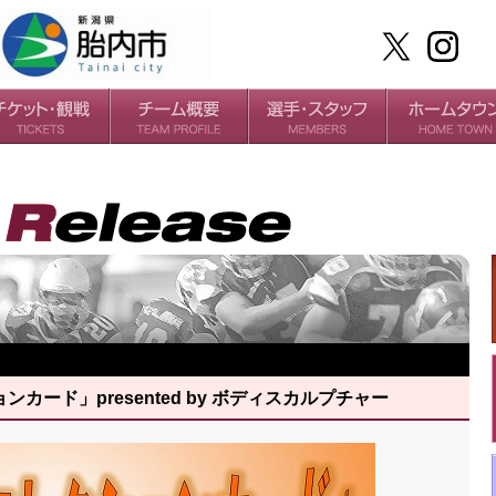
ケット
場・アクセス
ールガイド
チームの歴史
過去の成績
選手
スタッフ
カード」presented by ボディスカルプチャー