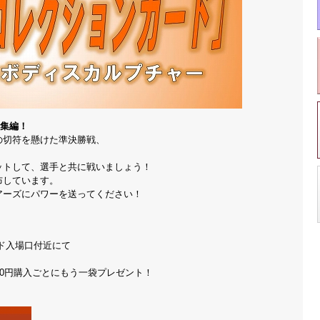
総集編！
の切符を懸けた準決勝戦、
ットして、選手と共に戦いましょう！
布しています。
アーズにパワーを送ってください！
ド入場口付近にて
00円購入ごとにもう一袋プレゼント！