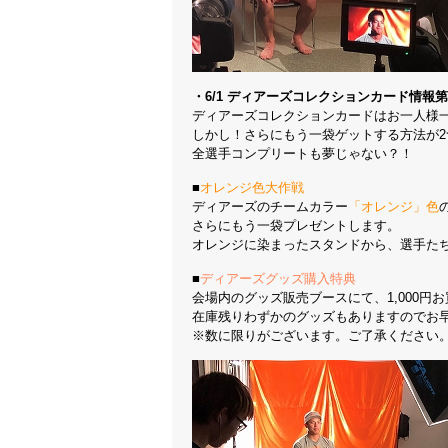
・6/1 ディアーズコレクションカード情報
ディアーズコレクションカードはお一人様
しかし！さらにもう一袋ゲットする方法が2
全選手コンプリートも夢じゃない？！
■
オレンジ色大作戦
ディアーズのチームカラー
「オレンジ」色
さらにもう一袋プレゼントします。
オレンジに染まったスタンドから、選手た
■
ディアーズグッズ購入特典
会場内のグッズ販売ブースにて、1,000
在庫残りわずかのグッズもありますのでお
※数に限りがございます。ご了承ください