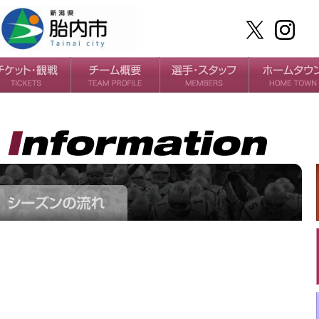
ケット
場・アクセス
ールガイド
チームの歴史
過去の成績
選手
スタッフ