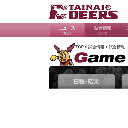
日程・結果
シーズンの流れ
チ
会
ル
TOP > 試合情報 > 試合情報