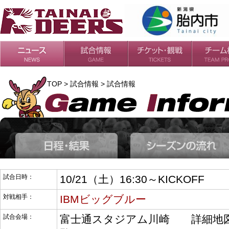
日程・結果
シーズンの流れ
チケット
会場・アクセス
ルールガイド
チームの歴
過去の成績
TOP > 試合情報 > 試合情報
試合日時：
10/21（土）16:30～KICKOFF
対戦相手：
IBMビッグブルー
試合会場：
富士通スタジアム川崎 詳細地