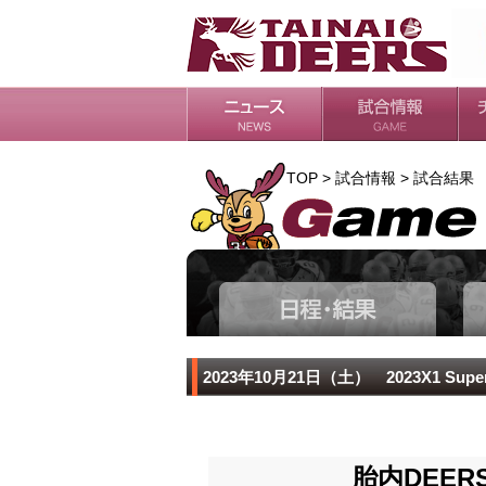
日程・結果
シーズンの流れ
チ
会
ル
TOP > 試合情報 > 試合結果
2023年10月21日（土） 2023X1 S
胎内DEER