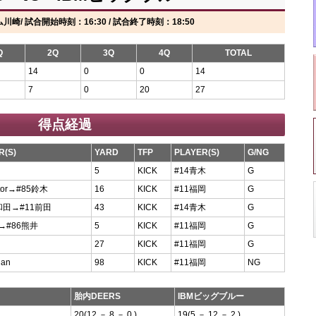
/ 試合開始時刻：16:30 / 試合終了時刻：18:50
Q
2Q
3Q
4Q
TOTAL
14
0
0
14
7
0
20
27
得点経過
R(S)
YARD
TFP
PLAYER(S)
G/NG
5
KICK
#14青木
G
ctor→#85鈴木
16
KICK
#11福岡
G
和田→#11前田
43
KICK
#14青木
G
→#86熊井
5
KICK
#11福岡
G
27
KICK
#11福岡
G
gan
98
KICK
#11福岡
NG
胎内DEERS
IBMビッグブルー
20(12 － 8 － 0 )
19(5 － 12 － 2 )