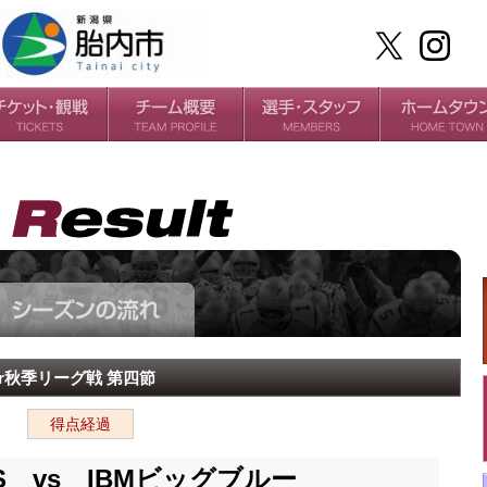
ケット
場・アクセス
ールガイド
チームの歴史
過去の成績
選手
スタッフ
uper秋季リーグ戦 第四節
得点経過
S vs IBMビッグブルー