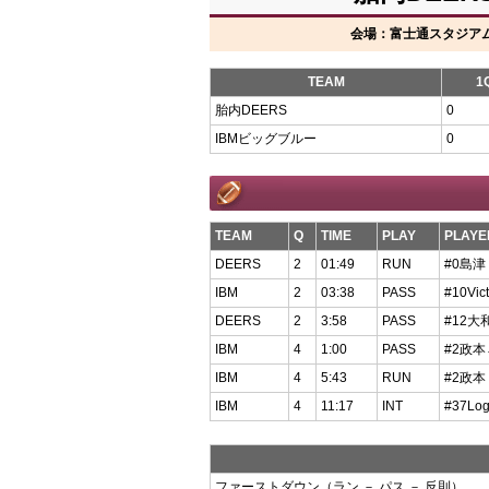
会場：富士通スタジアム川崎
TEAM
1
胎内DEERS
0
IBMビッグブルー
0
TEAM
Q
TIME
PLAY
PLAYE
DEERS
2
01:49
RUN
#0島津
IBM
2
03:38
PASS
#10Vi
DEERS
2
3:58
PASS
#12大
IBM
4
1:00
PASS
#2政本
IBM
4
5:43
RUN
#2政本
IBM
4
11:17
INT
#37Lo
ファーストダウン（ラン － パス － 反則）