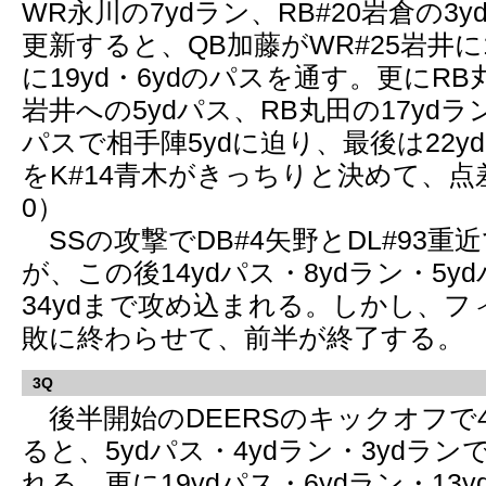
WR永川の7ydラン、RB#20岩倉の3y
更新すると、QB加藤がWR#25岩井に1
に19yd・6ydのパスを通す。更にRB
岩井への5ydパス、RB丸田の17ydラ
パスで相手陣5ydに迫り、最後は22
をK#14青木がきっちりと決めて、点
0）
SSの攻撃でDB#4矢野とDL#93重
が、この後14ydパス・8ydラン・5y
34ydまで攻め込まれる。しかし、
敗に終わらせて、前半が終了する。
3Q
後半開始のDEERSのキックオフで4
ると、5ydパス・4ydラン・3ydラン
れる。更に19ydパス・6ydラン・13y