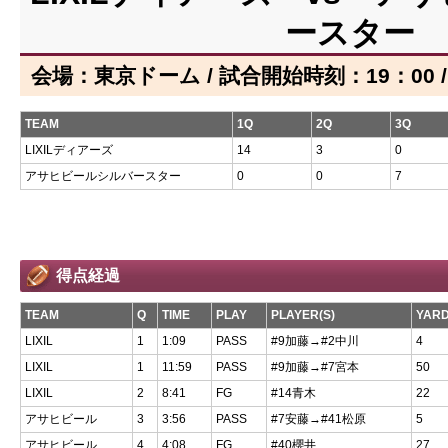
ースター
会場：東京ドーム / 試合開始時刻：19：00 
TEAM
1Q
2Q
3Q
LIXILディアーズ
14
3
0
アサヒビールシルバースター
0
0
7
得点経過
TEAM
Q
TIME
PLAY
PLAYER(S)
YAR
LIXIL
1
1:09
PASS
#9加藤→#2中川
4
LIXIL
1
11:59
PASS
#9加藤→#7宮本
50
LIXIL
2
8:41
FG
#14青木
22
アサヒビール
3
3:56
PASS
#7安藤→#41松原
5
アサヒビール
4
4:08
FG
#40櫻井
27