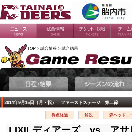
日程・結果
シーズンの流れ
チケット
会場・アクセス
ルールガイド
チームの歴
過去の成績
TOP > 試合情報 > 試合結果
2014年9月15日（月・祝） ファーストステージ 第二節
得点経過
解説
森ヘッドコ
LIXILディアーズ vs ア