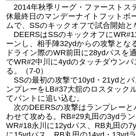
2014年秋季リーグ・ファーストス
休最終日のマンデーナイトフットボ
ムで、SSのキックオフで試合開始と
DEERSはSSのキックオフにWR#1
ーンし、相手陣32ydからの攻撃とな
ドライン際のWR前田に28ydパスを
でWR#2中川に4ydのタッチダウン
る。（7-0）
SSの最初の攻撃で10yd・21yd
ンプレーをLB#37大舘のロスタック
てパントに追い込む。
次のDEERSの攻撃はランプレーと
わせて攻める。RB#29丸田の3ydラ
WR#18永川に12ydパス、RB丸田の7
に15ydパス、RB丸田の14yd・13yd