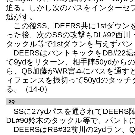
迫る。しかし次のパスをインターセ
逃がす。
この後SS、DEERS共に1stダウ
った後、次のSSの攻撃もDL#92西川・
タックル等で1stダウンを与えずパ
DEERSはパントキックをDB#22
て9ydをリターン、相手陣50ydか
ら、QB加藤がWR宮本にパスを通す
ィフェンスを振切って50ydのタッ
る。（14-0）
2Q
SSに27ydパスを通されてDEER
DL#90鈴木のタックル等で、パント
DEERSはRB#32前川の2ydラン