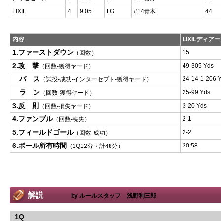
LIXIL
4
9:05
FG
#14青木
44
内容
LIXILディア
1.ファーストダウン
15
（回数）
2.攻 撃
49-305 Yds
（回数-獲得ヤード）
パ ス
24-14-1-206 
（試投-成功-インターセプト-獲得ヤード）
ラ ン
25-99 Yds
（回数-獲得ヤード）
3.反 則
3-20 Yds
（回数-損失ヤード）
4.ファンブル
2-1
（回数-喪失）
5.フィールドゴール
2-2
（回数-成功）
6.ボール所有時間
20:58
（1Q12分・計48分）
解説
by ルールスタッフ 浅野利三郎
1Q