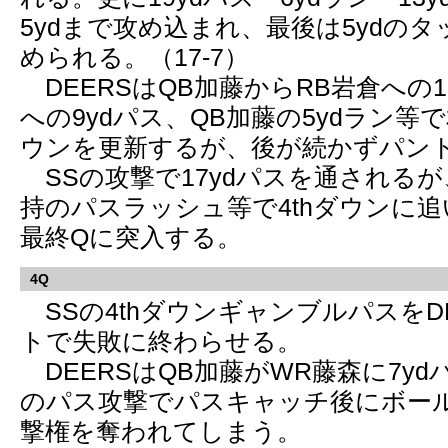
5ydまで攻め込まれ、最後は5ydの
められる。（17-7）
DEERSはQB加藤からRB岩倉への1
への9ydパス、QB加藤の5ydラン等で
ウンを更新するが、後が続かずパン
SSの攻撃で17ydパスを通されるが、
持のパスラッシュ等で4thダウンに
最終Qに突入する。
4Q
SSの4thダウンギャンブルパスを
トで失敗に終わらせる。
DEERSはQB加藤がWR藤森に7y
のパス攻撃でパスキャッチ後にボー
撃権を奪われてしまう。