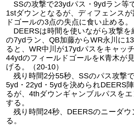
SSの攻撃で23ydパス・9ydラン等でD
1stダウンとなるが、ディフェンス
ドゴールの3点の失点に食い止める。（1
DEERSは時間を使いながら攻撃を
の7ydラン、QB加藤からWR永川に1
ると、WR中川が17ydパスをキャッ
44ydのフィールドゴールをK青木が
げる。（20-10）
残り時間2分55秒、SSのパス攻撃で5y
5yd・22yd・5ydを決められDEER
るが、4thダウンギャンブルパスを
する。
残り時間24秒、DEERSのニーダ
る。