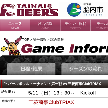
日程・結果
シーズンの流れ
チケット
会場・アクセス
ルールガイド
チームの歴
過去の成績
TOP > 試合情報 > 試合情報
Jr.パールボウルトーナメント第一戦 vs 三菱商事ClubTRIAX
試合日時：
5/11（日）13：30～ Kickoff
対戦相手：
三菱商事ClubTRIAX