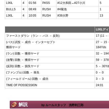
LIXIL
4
01:56
PASS
#12大和田→#27小川
5
BULLS
4
08:49
RUSH
#4菊池
1
LIXIL
4
10:05
RUSH
#39大野
13
LIXILデ
ファーストダウン（ラン － パス － 反則）
17 (11 － 
(パス) 試投 － 成功 － インターセプト
27 － 15 
獲得ヤード
184Yds
(ラン) 回数 － 獲得ヤード
32 － 194
(攻撃) 回数 － 獲得ヤード
59 － 378
(反則) 回数 － 損失ヤード
5 － 30Yd
(ファンブル) 回数 － 喪失
0 － 0
(フィールドゴール) 回数 － 成功
3 － 3
TIME OF POSSESSION
24:01
解説
by ルールスタッフ 浅野利三郎