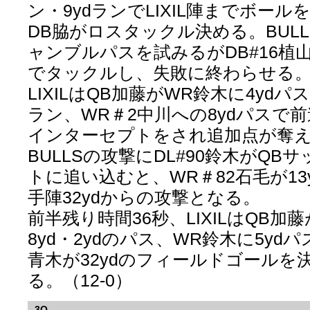
ン・9ydランでLIXIL陣までボー
DB脇がロスタックル決める。BULL
ャンブルパスを試みるがDB#16植山
でタックルし、失敗に終わらせる
LIXILはQB加藤がWR鈴木に4ydパス
ラン、WR＃2中川への8ydパスで
インターセプトをされ追加点が奪
BULLSの攻撃にDL#90鈴木がQB
トに追い込むと、WR＃82石毛が13
手陣32ydからの攻撃となる。
前半残り時間36秒、LIXILはQB加
8yd・2ydのパス、WR鈴木に5yd
青木が32ydのフィールドゴールを
る。（12-0）
3Q