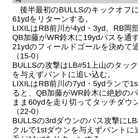
後半最初のBULLSのキックオフに
61ydをリターンする。
LIXILはRB前川が4yd・3yd、RB
QB加藤がWR鈴木に19ydパスを通
21ydのフィールドゴールを決めて
（15-0）
BULLSの攻撃はLB#51上山のタッ
を与えずパントに追い込む。
LIXILはRB前川の7yd・5ydランで
ると、QB加藤がWR鈴木に絶妙の
まま60ydを走り切ってタッチダウ
（22-0）
BULLSの3rdダウンのパス攻撃にL
クルで1stダウンを与えずパントに