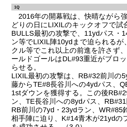
1Q
2016年の開幕戦は、快晴ながら
どりの日にLIXILのキックオフで
BULLS最初の攻撃で、11ydパス・14
ン等でLIXIL陣10ydまで迫られるが
クル等でこれ以上の前進を許さず
ールドゴールはDL#93重近がブロ
らせる。
LIXIL最初の攻撃は、RB#32前川の5
藤からTE#8長谷川への4ydパス、Q
1stダウンを獲得する。この後RB#2
ン、TE長谷川への8ydパス、RB#3
RB前川の7yd・23ydラン、WR#8
相手陣に迫り、K#14青木が21yd
を成功させる。（3-0）