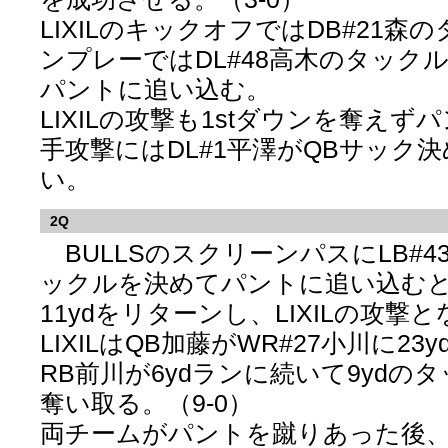
LIXILのキックオフではDB#21森
ンプレーではDL#48高木のタック
パントに追い込む。
LIXILの攻撃も1stダウンを奪え
手攻撃にはDL#1平澤がQBサック
い。
2Q
BULLSのスクリーンパスにLB#
ックルを決めてパントに追い込むと、
11ydをリターンし、LIXILの攻撃
LIXILはQB加藤がWR#27小川に2
RB前川が6ydランに続いて9ydの
奪い取る。（9-0）
両チームがパントを蹴りあった後、BU