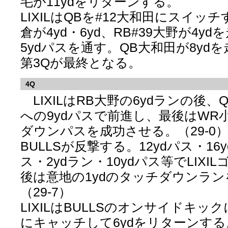
毛が11ydをリターンする。
LIXILはQBを#12大和田にスイッチ
倉が4yd・6yd、RB#39大野が4y
5ydパスを通す。QB大和田が8yd
第3Qが最終となる。
4Q
LIXILはRB大野の6ydランの後、
への9ydパスで前進し、最後はWR小
ダウンパスを成功させる。（29-0
BULLSが反撃する。12ydパス・16y
ス・2ydラン・10ydパス等でLIX
後は意地の1ydのタッチダウンラ
（29-7）
LIXILはBULLSのオンサイドキック
にキャッチして6ydをリターンする