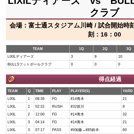
LIXILディアーズ vs BU
クラブ
会場：富士通スタジアム川崎 / 試合開始時刻：
刻：16：00
TEAM
1Q
2Q
3Q
LIXILディアーズ
3
9
10
BULLSフットボールクラブ
0
0
0
得点経過
TEAM
Q
TIME
PLAY
PLAYER(S)
YARD
LIXIL
1
08:36
FG
#14青木
21
LIXIL
2
02:32
RUSH
#32前川
9
LIXIL
2
12:00
FG
#14青木
32
LIXIL
3
04:14
FG
#14青木
21
LIXIL
3
07:17
PASS
#9加藤→#85鈴木
60