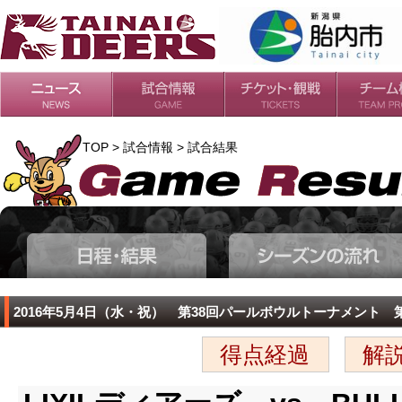
日程・結果
シーズンの流れ
チケット
会場・アクセス
ルールガイド
チームの歴
過去の成績
TOP > 試合情報 > 試合結果
2016年5月4日（水・祝） 第38回パールボウルトーナメント 
得点経過
解