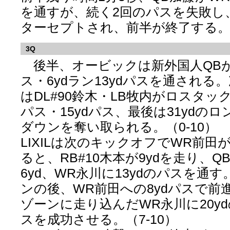
を通すが、続く2回のパスを失敗し
ターセプトされ、前半が終了する
3Q
後半、オービックは新外国人QBが登
ス・6ydラン13ydパスを通される
はDL#90鈴木・LB牧内がロスタッ
パス・15ydパス、最後は31ydの
ダウンを奪い取られる。（0-10）
LIXILは次のキックオフでWR前田が
ると、RB#10木本が9ydを走り、
6yd、WR永川に13ydのパスを通す
ンの後、WR前田への8ydパスで前
ゾーンに走り込んだWR永川に20y
スを成功させる。（7-10）