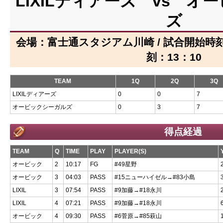
LIXILディアーズ vs オ
ズ
会場：富士通スタジアム川崎 / 試合開始時刻：
刻：13：10
TEAM
1Q
2Q
3Q
LIXILディアーズ
0
0
7
オービックシーガルズ
0
3
7
得点経過
TEAM
Q
TIME
PLAY
PLAYER(S)
オービック
2
10:17
FG
#49星野
オービック
3
04:03
PASS
#15ニューハイゼル→#83小島
LIXIL
3
07:54
PASS
#9加藤→#18永川
LIXIL
4
07:21
PASS
#9加藤→#18永川
オービック
4
09:30
PASS
#6菅原→#85萩山