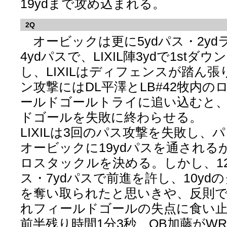
19ydまで攻め込まれる。
2Q
オービックは更に5ydパス・2ydラ
4ydパスで、LIXIL陣3ydで1st
し、LIXILはディフェンスが踏ん張
ン攻撃にはDL平澤とLB#42牧内
ールドゴールトライに追い込むと、2
ドゴールを失敗に終わらせる。
LIXILは3回のパス攻撃を失敗し、
オービックに19ydパスを通されるが
ロスタックルを決める。しかし、12y
ス・7ydパスで前進を許し、10yd
を奪い取られたと思いきや、反則
れフィールドゴールの失点に食い止め
前半残り時間1分3秒、QB加藤がWR#