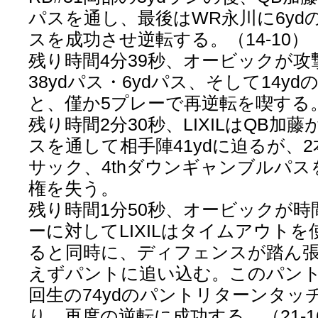
パスを通し、最後はWR永川に6yd
スを成功させ逆転する。（14-10）
残り時間4分39秒、オービックが攻
38ydパス・6ydパス、そして14y
と、僅か5プレーで再逆転を喫する。（
残り時間2分30秒、LIXILはQB加藤
スを通して相手陣41ydに迫るが、
サック、4thダウンギャンブルパ
権を失う。
残り時間1分50秒、オービックが
ーに対してLIXILはタイムアウト
ると同時に、ディフェンスが踏ん張り
えずパントに追い込む。このパント
回生の74ydのパントリターンタッ
り、再度の逆転に成功する。（21-1