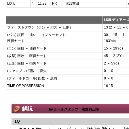
LIXIL
4
11:22
PR
#11前田
LIXILディアー
ファーストダウン（ラン － パス － 反則）
13 (2 － 11 － 0
(パス) 試投 － 成功 － インターセプト
30 － 15 － 1
獲得ヤード
183Yds
(ラン) 回数 － 獲得ヤード
15 － 29Yds
(攻撃) 回数 － 獲得ヤード
45 － 212Yds
(反則) 回数 － 損失ヤード
2 － 5Yds
(ファンブル) 回数 － 喪失
0 － 0
(フィールドゴール) 回数 － 成功
0 － 0
TIME OF POSSESSION
16:15
解説
by ルールスタッフ 浅野利三郎
1Q