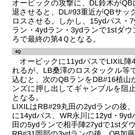
オービックの攻撃に、DL鈴木がQ
退させると、DL#93重近がQBサッ
ロスさせる。しかし、15ydパス・7y
ラン・4ydラン・3ydランで1st
ろで最終の第4Ｑとなる。
4Q
オービックに11ydパスでLIXIL陣
れるが、LB桑澤のロスタックル等で
込むと、次のQBランをDB#16植
ンズに押し出してギャンブルを阻止し
となる。
LIXILはRB#29丸田の2ydランの
に14ydパス、WR永川に12yd・9y
田の5ydランで相手陣27ydで1st
RB#31岡部の3ydランの後、QB加藤