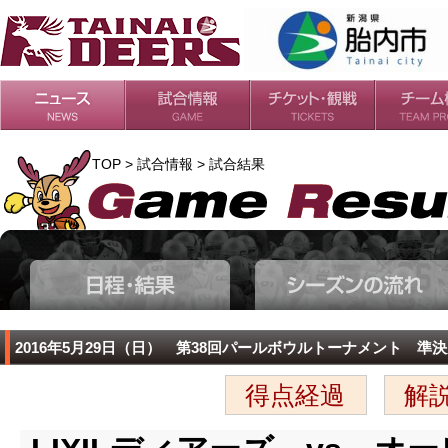
日程・結果
シーズンの流れ
チケット
会場・アクセス
ルールガイド
チームの歴
過去の成績
TOP > 試合情報 > 試合結果
2016年5月29日（日） 第38回パールボウルトーナメント 準
得点経過
解