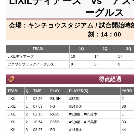
LIXILディアーズ vs ア
ーグルス
会場：キンチョウスタジアム / 試合開始時刻：
刻：14：00
TEAM
1Q
2Q
3Q
LIXILディアーズ
10
14
17
アズワンブラックイーグルス
0
0
0
得点経過
TEAM
Q
TIME
PLAY
PLAYER(S)
YARD
LIXIL
1
02:26
RUSH
#32前川
2
LIXIL
1
07:53
FG
#14青木
36
LIXIL
2
02:13
PASS
#9加藤→#85鈴木
1
LIXIL
2
10:54
PASS
#9加藤→#15呉田
33
LIXIL
3
03:27
FG
#14青木
44