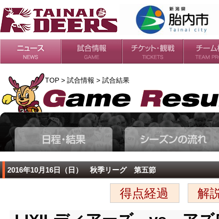
日程・結果
シーズンの流れ
チケット
会場・アクセス
ルールガイド
チームの歴
過去の成績
TOP > 試合情報 > 試合結果
2016年10月16日（日） 秋季リーグ 第五節
得点経過
解