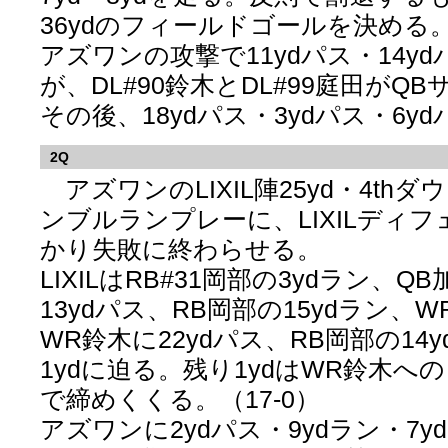
36ydのフィールドゴールを決める。（
アズワンの攻撃で11ydパス・14y
が、DL#90鈴木とDL#99庭田がQ
その後、18ydパス・3ydパス・6y
2Q
アズワンのLIXIL陣25yd・4thダ
ンブルランプレーに、LIXILディ
かり失敗に終わらせる。
LIXILはRB#31岡部の3ydラン、Q
13ydパス、RB岡部の15ydラン、W
WR鈴木に22ydパス、RB岡部の14
1ydに迫る。残り1ydはWR鈴木
で締めくくる。（17-0）
アズワンに2ydパス・9ydラン・7