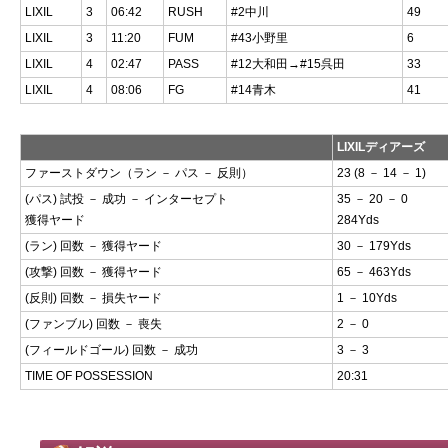
LIXIL
3
06:42
RUSH
#2中川
49
LIXIL
3
11:20
FUM
#43小野里
6
LIXIL
4
02:47
PASS
#12大和田→#15呉田
33
LIXIL
4
08:06
FG
#14青木
41
LIXILディアーズ
ファーストダウン（ラン － パス － 反則）
23 (8 － 14 － 1)
(パス) 試投 － 成功 － インターセプト
35 － 20 － 0
獲得ヤード
284Yds
(ラン) 回数 － 獲得ヤード
30 － 179Yds
(攻撃) 回数 － 獲得ヤード
65 － 463Yds
(反則) 回数 － 損失ヤード
1 － 10Yds
(ファンブル) 回数 － 喪失
2 － 0
(フィールドゴール) 回数 － 成功
3 － 3
TIME OF POSSESSION
20:31