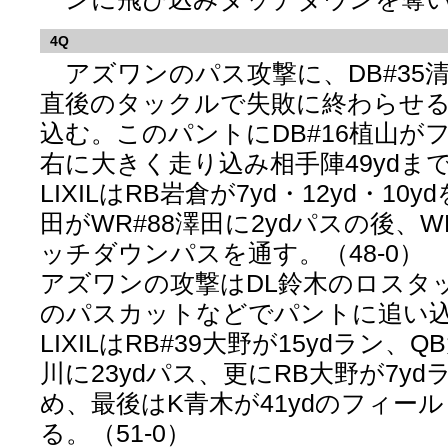
4Q
アズワンのパス攻撃に、DB#35
直後のタックルで失敗に終わらせ
込む。このパントにDB#16植山が
右に大きく走り込み相手陣49ydま
LIXILはRB岩倉が7yd・12yd・10
田がWR#88澤田に2ydパスの後、W
ッチダウンパスを通す。（48-0）
アズワンの攻撃はDL鈴木のロスタ
のパスカットなどでパントに追い
LIXILはRB#39大野が15ydラン、
川に23ydパス、更にRB大野が7y
め、最後はK青木が41ydのフィー
る。（51-0）