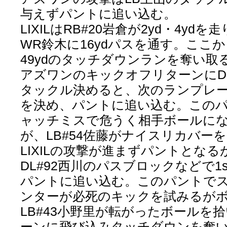
与えずパントに追い込む。
LIXILはRB#20岩倉が2yd・4yd
WR鈴木に16ydパスを通す。ここ
49ydのタッチダウンランを奪い取る
アズワンのキックオフリターンにDL
タックル決めると、次のランプレ
を決め、パントに追い込む。このパン
ャッチミスで危うく相手ボールに
が、LB#54佐藤がナイスリカバー
LIXILの攻撃が進まずパントとな
DL#92西川のパスブロックなどで1
パントに追い込む。このパントで
ンターが必死のキックを試みるが
LB#43小野里が転がったボールを
ーンに飛び込みタッチダウンを奪い取