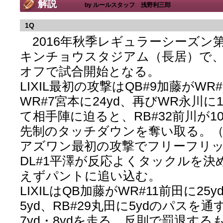
解説
by ルールスタッフ 浅野利三郎
1Q
2016年秋季レギュラーシーズン
キンチョウスタジアム（長居）で
オフで試合開始となる。
LIXIL最初の攻撃はQB#9加藤がWR#
WR#7宮本に24yd、再びWR永川に
て相手陣に迫ると、RB#32前川が10
先制のタッチダウンを奪い取る。（7
アズワン最初の攻撃でフリーフリッ
DL#1平澤が反応よくタックルを決め
えずパントに追い込む。
LIXILはQB加藤がWR#11前田に25
5yd、RB#29丸田に5ydのパスを
7yd・8ydを走る。反則で罰退するも