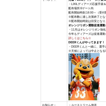
・LIXILディアーズ応援手
配布場所:6ゲート内
配布開始時刻:16:00～（受
※配布数に達し次第終了とな
※配布開始時刻は目安となり
オレンジリボン運動促進運動
・11月はオレンジリボン強
今年もディアーズは促進運動
詳しくはこちら☆
DEERくんがやってきます！
・DEERくんと一緒に、選手
※天候によっては中止となる
お知らせ：
・ユーストリーム放送