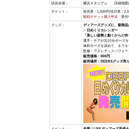
試合会場：
横浜スタジアム 詳細地図
チケット：
前売券：1,500円/当日券：2
観戦チケット購入申込
受付中
グッズ：
ディアーズグッズに、新商品
・日めくりカレンダー
「美しい姿勢と動くからだ作
選手・チアが31日分ポーズ
体幹ポーズを決めて、キラキ
監修：アスレチックパフォー
販売価格：900円
販売場所：DEERSグッズ売
イベント：
先着！LIXILディアーズ手