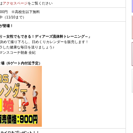
は
アクセスページ
をご覧ください
,000円 ※高校生以下無料
（11/10まで）
が登場！
り～女性でもできる！ディアーズ流体幹トレーニング～」
を決めて撮り下ろし、日めくりカレンダーを販売します！
ラした健康な毎日を送りましょう♪
マンスコーチ朝倉 全紀
り場（6ゲート内付近予定）
袋＆カイロをプレゼント！！