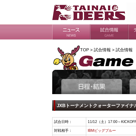
日程・結果
シーズンの流れ
チ
会
ル
TOP > 試合情報 > 試合情報
JXBトーナメントクォーターファイナ
試合日時：
11/12（土）17:00～KICKOF
対戦相手：
IBMビッグブルー