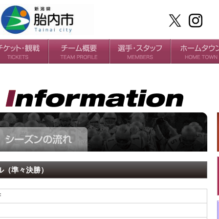
ケット
場・アクセス
ールガイド
チームの歴史
過去の成績
選手
スタッフ
ル（準々決勝）
F