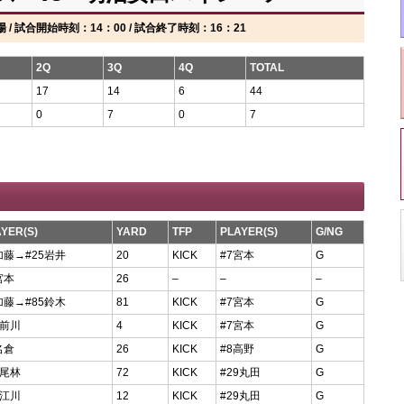
/ 試合開始時刻：14：00 / 試合終了時刻：16：21
2Q
3Q
4Q
TOTAL
17
14
6
44
0
7
0
7
YER(S)
YARD
TFP
PLAYER(S)
G/NG
加藤→#25岩井
20
KICK
#7宮本
G
宮本
26
–
–
–
加藤→#85鈴木
81
KICK
#7宮本
G
2前川
4
KICK
#7宮本
G
名倉
26
KICK
#8高野
G
6尾林
72
KICK
#29丸田
G
1江川
12
KICK
#29丸田
G