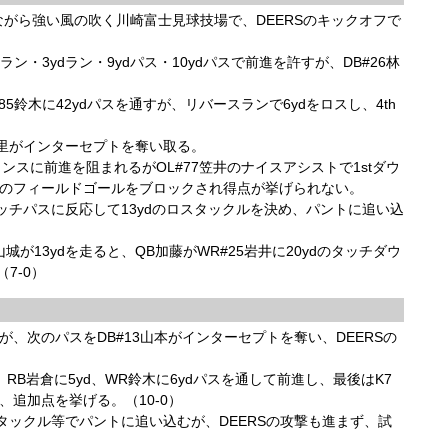
がら強い風の吹く川崎富士見球技場で、DEERSのキックオフで
ン・3ydラン・9ydパス・10ydパスで前進を許すが、DB#26林
85鈴木に42ydパスを通すが、リバースランで6ydをロスし、4th
野里がインターセプトを奪い取る。
ェンスに前進を阻まれるがOL#77笠井のナイスアシストで1stダウ
らのフィールドゴールをブロックされ得点が挙げられない。
ッチパスに反応して13ydのロスタックルを決め、パントに追い込
28山城が13ydを走ると、QB加藤がWR#25岩井に20ydのタッチダウ
7-0）
が、次のパスをDB#13山本がインターセプトを奪い、DEERSの
d、RB岩倉に5yd、WR鈴木に6ydパスを通して前進し、最後はK7
、追加点を挙げる。（10-0）
タックル等でパントに追い込むが、DEERSの攻撃も進まず、試