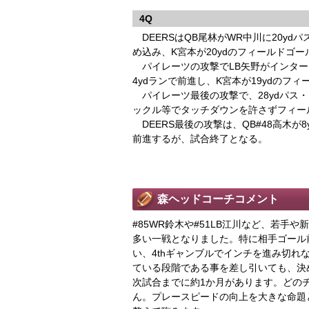
4Q
DEERSはQB尾林がWR中川に20ydパ
め込み、K宮本が20ydのフィールドゴー
パイレーツの攻撃でLB矢野がインターセプ
4ydランで前進し、K宮本が19ydのフィ
パイレーツ最後の攻撃で、28ydパス・14
ックル等でタッチダウンを許さずフィー
DEERS最後の攻撃は、QB#48高木が8y
前進するが、試合終了となる。
森ヘッドコーチコメント
#85WR鈴木や#51LB江川など、若
多い一戦となりました。特に相手ゴール
い、4thギャンブルでインチを進み切
ている段階である事を差し引いても、決
次試合までに約1か月があります。どの
ん。プレースピードの向上を大きな命題