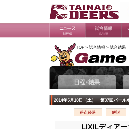
日程・結果
シーズンの流れ
チ
会
ル
TOP > 試合情報 > 試合結果
2014年5月10日（土） 第37回パ
得点経過
解説
LIXILディ