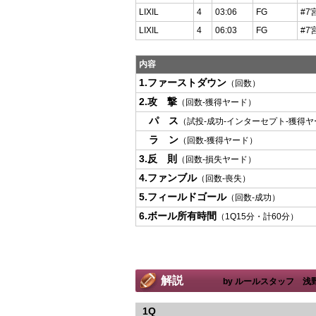
LIXIL
4
03:06
FG
#7
LIXIL
4
06:03
FG
#7
内容
1.ファーストダウン
（回数）
2.攻 撃
（回数-獲得ヤード）
パ ス
（試投-成功-インターセプト-獲得
ラ ン
（回数-獲得ヤード）
3.反 則
（回数-損失ヤード）
4.ファンブル
（回数-喪失）
5.フィールドゴール
（回数-成功）
6.ボール所有時間
（1Q15分・計60分）
解説
by ルールスタッフ 浅
1Q