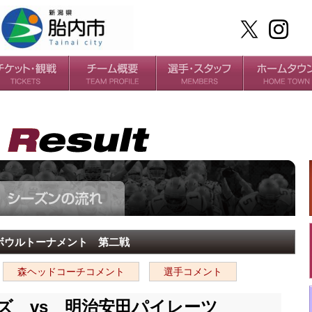
ケット
場・アクセス
ールガイド
チームの歴史
過去の成績
選手
スタッフ
ールボウルトーナメント 第二戦
森ヘッドコーチコメント
選手コメント
アーズ vs 明治安田パイレーツ