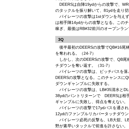
DEERSは自陣19ydからの攻撃で、
のタックルを振り解いて、81ydを走り切る
パイレーツの攻撃は1stダウンを与えず
は相手陣14ydからの攻撃となる。このチ
稼ぎ、最後はRB#32前川のオープンラン
3Q
後半最初のDEERSの攻撃でQB#16
を奪われる。（24-7）
しかし、次のDEERSの攻撃で、QB尾
チダウンを奪い返す。（31-7）
パイレーツの攻撃は、ピッチパスを落と
DEERSの攻撃となる。このチャンスにQB
ダウンギャンブルに失敗する。
パイレーツの攻撃は、LB#35清水とDL
38ydのパントリターンで DEERSは
ギャンブルに失敗し、得点を奪えない。
パイレーツの攻撃で17ydパスを通され
12ydのファンブルリカバータッチダウン
パイレーツ必死の反撃も、LB大舘、LB
野が素早いタックルで前進を許さない。