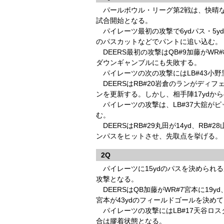
パールボウル・リーグ第2戦は、快晴な
試合開始となる。
パイレーツ最初の攻撃で6ydパス・5ydラ
のパスカットなどでパントに追い込む。
DEERS最初の攻撃はQB#9加藤がWR#
ダウンギャンブルにも失敗する。
パイレーツの次の攻撃にはLB#43小
DEERSはRB#20岩倉のランがディフ
ンを更新する。しかし、相手陣17ydか
パイレーツの攻撃は、LB#37大舘がピ
む。
DEERSはRB#29丸田が14yd、RB#
ンパスをヒットさせ、先取点を挙げる。（
2Q
パイレーツに15ydのパスを決められる
攻撃となる。
DEERSはQB加藤がWR#7宮本に19y
宮本が43ydのフィールドゴールを決めて
パイレーツの攻撃にはLB#17天谷ロス
合は膠着状態となる。