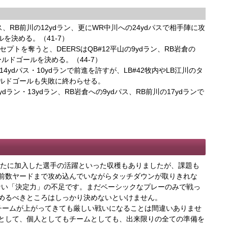
ス、RB前川の12ydラン、更にWR中川への24ydパスで相手陣に攻
ルを決める。（41-7）
トを奪うと、DEERSはQB#12平山の9ydラン、RB岩倉の
ールドゴールを決める。（44-7）
ydパス・10ydランで前進を許すが、LB#42牧内やLB江川のタ
ルドゴールも失敗に終わらせる。
dラン・13ydラン、RB岩倉への9ydパス、RB前川の17ydランで
手や新たに加入した選手の活躍といった収穫もありましたが、課題も
前数ヤードまで攻め込んでいながらタッチダウンが取りきれな
れない「決定力」の不足です。まだベーシックなプレーのみで戦っ
めるべきところはしっかり決めないといけません。
チームが上がってきても厳しい戦いになることは間違いありませ
として、個人としてもチームとしても、出来限りの全ての準備を