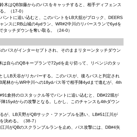
WR鈴木はQB加藤からのパスをキャッチすると、相手ディフェンス
。（17-0）
パントに追い込むと、このパントをLB大舘がブロック、DEERS
ャンスにRB山城の4ydラン、WR#2中川のリバースランで6ydを
でタッチダウンを奪い取る。（24-0）
尾林のパスがインターセプトされ、そのままリターンタッチダウン
林は自らのQBキープランで72ydを走り切って、リベンジのタッ
しLB天谷がリカバーする。このパスが、後ろパスと判定され
尾林からWR中川への18ydパス等で相手陣4ydまで進むが、4th
#91倉持のロスタックル等でパントに追い込むと、DB#22堀が
相手陣15ydからの攻撃となる。しかし、このチャンスも4thダウン
るが、LB天野がQBサック・ファンブルを誘い、LB#51江川が
を決める。（38-7）
江川がQBのスクランブルランを止め、パス攻撃には、DB#4矢