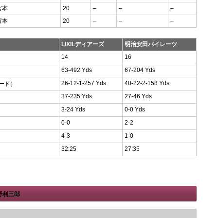
宮本
20
–
–
–
宮本
20
–
–
–
LIXILディアーズ
明治安田パイレーツ
14
16
63-492 Yds
67-204 Yds
26-12-1-257 Yds
40-22-2-158 Yds
ヤード）
37-235 Yds
27-46 Yds
3-24 Yds
0-0 Yds
0-0
2-2
4-3
1-0
32:25
27:35
野利三郎