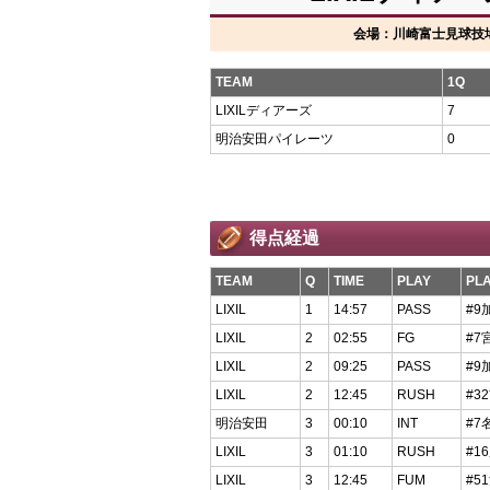
会場：川崎富士見球技場 
TEAM
1Q
LIXILディアーズ
7
明治安田パイレーツ
0
得点経過
TEAM
Q
TIME
PLAY
PLA
LIXIL
1
14:57
PASS
#9
LIXIL
2
02:55
FG
#7
LIXIL
2
09:25
PASS
#9
LIXIL
2
12:45
RUSH
#3
明治安田
3
00:10
INT
#7
LIXIL
3
01:10
RUSH
#1
LIXIL
3
12:45
FUM
#5