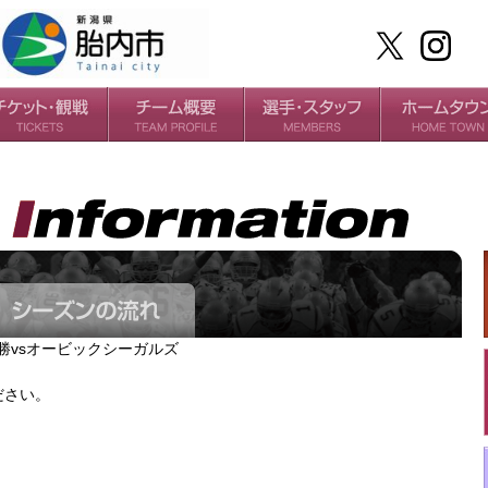
ケット
場・アクセス
ールガイド
チームの歴史
過去の成績
選手
スタッフ
決勝vsオービックシーガルズ
ださい。