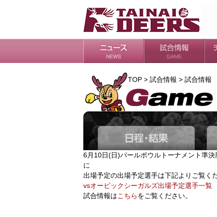
日程・結果
シーズンの流れ
チ
会
ル
TOP > 試合情報 > 試合情報
6月10日(日)パールボウルトーナメント準
に
出場予定の出場予定選手は下記よりご覧く
vsオービックシーガルズ出場予定選手一覧
試合情報は
こちら
をご覧ください。