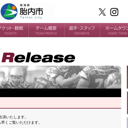
ケット
場・アクセス
ールガイド
チームの歴史
過去の成績
選手
スタッフ
に出演いたします。
ち早くご覧いただけます。