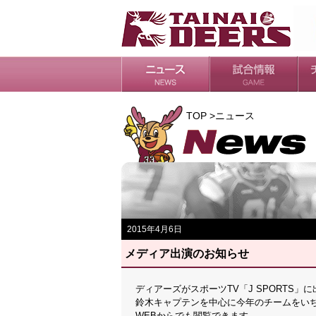
日程・結果
シーズンの流れ
チ
会
ル
TOP >ニュース
2015年4月6日
メディア出演のお知らせ
ディアーズがスポーツTV「J SPORTS」
鈴木キャプテンを中心に今年のチームをい
WEBからでも閲覧できます。